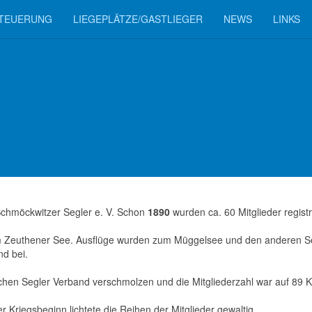
TEUERUNG
LIEGEPLÄTZE/GASTLIEGER
NEWS
LINKS
chmöckwitzer Segler e. V. Schon
1890
wurden ca. 60 Mitglieder registr
m Zeuthener See. Ausflüge wurden zum Müggelsee und den anderen 
d bei.
en Segler Verband verschmolzen und die Mitgliederzahl war auf 89 
r Kriegsbeginn lichtete die Reihen der Mitglieder gewaltig.