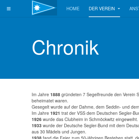
HOME
DER VEREIN
ANS
Chronik
Im Jahre
1888
gründeten 7 Segelfreunde den Verein S
beheimatet waren.
Gesegelt wurde auf der Dahme, dem Seddin- und de
Im Jahre
1921
trat der VSS dem Deutschen Segler-Bun
1926
wurde das Clubheim in Schmöckwitz eingeweiht.
1933
wurde der Deutsche Segler-Bund mit dem Deutsch
aus 30 Mädels und Jungen.
1938
fand die Feier zum 50-jährigen Bestehen statt, de