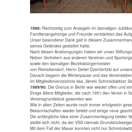
1988:
Rechtzeitig zum Ansegeln im damaligen Jubiläum
Familienangehörige und Freunde verstärkten das Aufge
Unser besonderer Dank galt in diesem Zusammenhang 
seines Geländes gestattet hatte.
Nach diesen Anstrengungen haben wir unser Stiftungsf
Neben Vertretern aus anderen Vereinen und Sportorgan
sowie den damaligen Bezirksbürgermeister
von Reinickendorf, Herrn Detlef Dzembritzki auf unse
Danach begann die Winterpause und das Vereinslebe
Im Mitgliederverzeichnis des „Verein Schmöckwitzer Se
1989/90:
Die Grenze in Berlin war wieder offen und 
Einige ältere Mitglieder, die nach 1951 den Verein in
Vereinsgrundstück geworden war.
Wie in alten Zeiten wurde noch immer erfolgreich gese
Bekanntschaften wieder belebt und einige neue geschl
Die anfängliche Idee einer Zusammenlegung beider V
stellte sich nicht, da der VSS niemals Grundstücksei
Mit dem Fall der Mauer konnten nicht nur Schmöckwitz