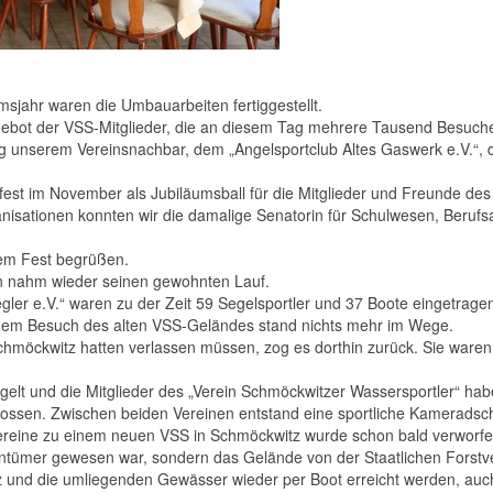
sjahr waren die Umbauarbeiten fertiggestellt.
bot der VSS-Mitglieder, die an diesem Tag mehrere Tausend Besucher 
unserem Vereinsnachbar, dem „Angelsportclub Altes Gaswerk e.V.“, de
est im November als Jubiläumsball für die Mitglieder und Freunde des
isationen konnten wir die damalige Senatorin für Schulwesen, Berufs
rem Fest begrüßen.
n nahm wieder seinen gewohnten Lauf.
gler e.V.“ waren zu der Zeit 59 Segelsportler und 37 Boote eingetrage
einem Besuch des alten VSS-Geländes stand nichts mehr im Wege.
 Schmöckwitz hatten verlassen müssen, zog es dorthin zurück. Sie ware
gelt und die Mitglieder des „Verein Schmöckwitzer Wassersportler“ ha
ossen. Zwischen beiden Vereinen entstand eine sportliche Kameradsch
ereine zu einem neuen VSS in Schmöckwitz wurde schon bald verworfe
gentümer gewesen war, sondern das Gelände von der Staatlichen Forstv
 und die umliegenden Gewässer wieder per Boot erreicht werden, auch 