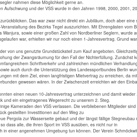
nsegler nahmen diese Möglichkeit gerne an.
ßen Aufschwung und der VSS wurde in den Jahren 1998, 2000, 2001, 2
urückblicken. Das war zwar nicht direkt ein Jubiläum, doch aber eine
el-Veranstaltung des Bezirks Tegel auszurichten. Mit Ehrengästen vom 
s Wanjura, sowie einer großen Zahl von Nordberliner Seglern, wurde auc
gelaufen war, erhielten wir nur noch einen 1-Jahresvertrag. Grund w
r von uns genutzte Grundstücksteil zum Kauf angeboten. Gleichzeitig 
rohung der Zwangsräumung für den Fall der Nichterfüllung. Zunächst 
umfangreichem Schriftverkehr und zahlreichen mündlichen Verhandlunge
r, sowie auch durch die Unterstützung des Landessportbundes Berlin 
gen mit dem Ziel, einen langfristigen Mietvertrag zu erreichen, da 
erbunden gewesen wären. In der Zwischenzeit erreichten wir den Einb
onnten einen neuen 10-Jahresvertrag unterzeichnen und damit wieder zu
ück und ein eingetragenes Wegerecht zu unserem 2. Steg.
inige Kameraden den VSS verlassen. Die verbliebenen Mitglieder sind
rück gestellten Investitionen auf den Weg zu
e Pergola zur Wasserseite gebaut und der längst fällige Stegneubau r
 dass alle, die ihren Sport im VSS ausüben, es nicht nur in
h in einer angenehmen Umgebung tun können. Der Verein Schmöckwitzer