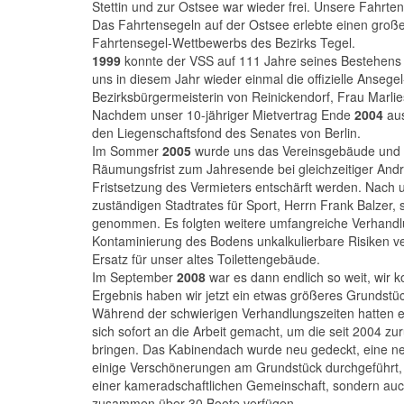
Stettin und zur Ostsee war wieder frei. Unsere Fahrte
Das Fahrtensegeln auf der Ostsee erlebte einen gro
Fahrtensegel-Wettbewerbs des Bezirks Tegel.
1999
konnte der VSS auf 111 Jahre seines Bestehens z
uns in diesem Jahr wieder einmal die offizielle Anseg
Bezirksbürgermeisterin von Reinickendorf, Frau Marlie
Nachdem unser 10-jähriger Mietvertrag Ende
2004
aus
den Liegenschaftsfond des Senates von Berlin.
Im Sommer
2005
wurde uns das Vereinsgebäude und de
Räumungsfrist zum Jahresende bei gleichzeitiger And
Fristsetzung des Vermieters entschärft werden. Nach 
zuständigen Stadtrates für Sport, Herrn Frank Balze
genommen. Es folgten weitere umfangreiche Verhandlun
Kontaminierung des Bodens unkalkulierbare Risiken v
Ersatz für unser altes Toilettengebäude.
Im September
2008
war es dann endlich so weit, wir k
Ergebnis haben wir jetzt ein etwas größeres Grundst
Während der schwierigen Verhandlungszeiten hatten e
sich sofort an die Arbeit gemacht, um die seit 2004 zu
bringen. Das Kabinendach wurde neu gedeckt, eine neu
einige Verschönerungen am Grundstück durchgeführt, so
einer kameradschaftlichen Gemeinschaft, sondern auc
zusammen über 30 Boote verfügen.