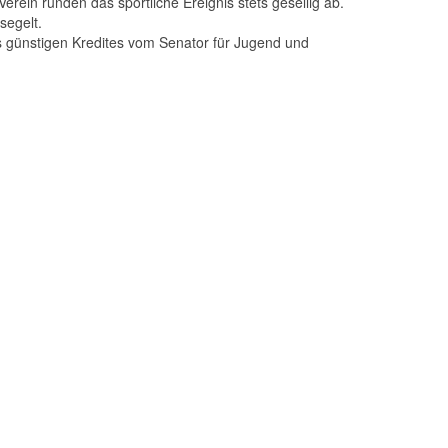
rein runden das sportliche Ereignis stets gesellig ab.
segelt.
s günstigen Kredites vom Senator für Jugend und