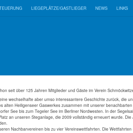
TEUERUNG
LIEGEPLÄTZE/GASTLIEGER
NEWS
LINKS
hon seit über 125 Jahren Mitglieder und Gäste im Verein Schmöckwitze
 eine wechselhafte aber umso interessantere Geschichte zurück, die u
des alten Heiligenseer Gaswerkes zusammen mit unserer benachbarten 
orfer See bis zum Tegeler See im Berliner Nordwesten. In der Segelsa
latz an unseren Steganlage, die 2009 vollständig erneuert wurde. Die 
den.
eren Nachbarvereinen bis zu vier Vereinswettfahrten. Die Wettfahrten s