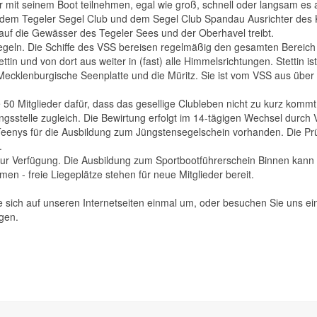
r mit seinem Boot teilnehmen, egal wie groß, schnell oder langsam es
em Tegeler Segel Club und dem Segel Club Spandau Ausrichter des Kof
 auf die Gewässer des Tegeler Sees und der Oberhavel treibt.
segeln. Die Schiffe des VSS bereisen regelmäßig den gesamten Bereich
tin und von dort aus weiter in (fast) alle Himmelsrichtungen. Stettin i
e Mecklenburgische Seenplatte und die Müritz. Sie ist vom VSS aus über 
50 Mitglieder dafür, dass das gesellige Clubleben nicht zu kurz kommt
gsstelle zugleich. Die Bewirtung erfolgt im 14-tägigen Wechsel durch V
Teenys für die Ausbildung zum Jüngstensegelschein vorhanden. Die P
.
zur Verfügung. Die Ausbildung zum Sportbootführerschein Binnen kann 
en - freie Liegeplätze stehen für neue Mitglieder bereit.
 sich auf unseren Internetseiten einmal um, oder besuchen Sie uns e
gen.